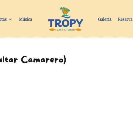
rtas
Música
Galería
Reserva
ultar Camarero)