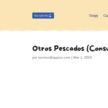
Tropy
Ca
653 629 841
Otros Pescados (Cons
por
tecnico@appsur.com
|
Mar 1, 2024